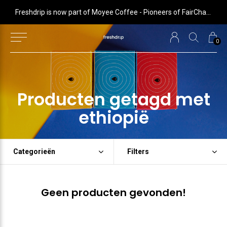
 is now part of Moyee Coffee - Pioneers of FairChain coffee with radical impact
Freshdrip is now part of Moyee Coffee - Pioneers of FairChain coffee with radical impact
0
Producten getagd met
ethiopië
Categorieën
Filters
Geen producten gevonden!