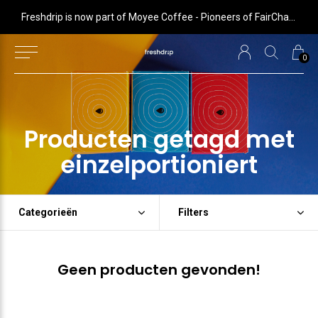
 is now part of Moyee Coffee - Pioneers of FairChain coffee with radical impact
Freshdrip is now part of Moyee Coffee - Pioneers of FairChain coffee with radical impact
0
Producten getagd met
einzelportioniert
Categorieën
Filters
Geen producten gevonden!